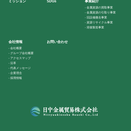
ミッション
SDGs
事業紹介
-
金属資源の買取事業
-
金属資源の引取り事業
-
旧設備撤去事業
-
資源リサイクル事業
-
溶接製造事業
会社情報
お問い合わせ
-
会社概要
-
グループ会社概要
-
アクセスマップ
-
沿革
-
代表メッセージ
-
企業理念
-
採用情報