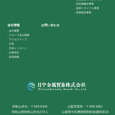
-
旧設備撤去事業
-
資源リサイクル事業
-
溶接製造事業
会社情報
お問い合わせ
-
会社概要
-
グループ会社概要
-
アクセスマップ
-
沿革
-
代表メッセージ
-
企業理念
-
採用情報
和歌山本社：〒649-6334
山梨営業所：〒409-3861
和歌山県和歌山市北274-1
山梨県中巨摩郡昭和町紙漉阿原18