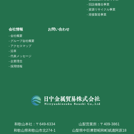
-
旧設備撤去事業
-
資源リサイクル事業
-
溶接製造事業
会社情報
お問い合わせ
-
会社概要
-
グループ会社概要
-
アクセスマップ
-
沿革
-
代表メッセージ
-
企業理念
-
採用情報
和歌山本社：〒649-6334
山梨営業所：〒409-3861
和歌山県和歌山市北274-1
山梨県中巨摩郡昭和町紙漉阿原18