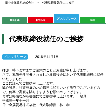
日中金属貿易株式会社
>
代表取締役就任のご挨拶
プレスリリース
最新記事
お知らせ
実績
代表取締役就任のご挨拶
プレスリリース
2018年11月1日
拝啓 時下ますますご清栄のこととお慶び申し上げます。
さて、私儀先般開催されました取締役会において代表取締役に就任
いたしました。
ここに謹んでご挨拶申し上げます。
誠心誠意、社業発展のため職務に尽力いたす所存でございますの
で、何卒ご高庇を賜りますようお願い申し上げます。
まずは略儀ながら書面にてご挨拶申し上げます。 敬具
平成三十年十一月
日中金属貿易株式会社 代表取締役 林 孝一