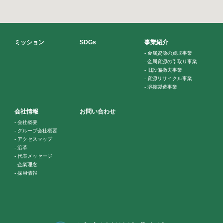
ミッション
SDGs
事業紹介
-
金属資源の買取事業
-
金属資源の引取り事業
-
旧設備撤去事業
-
資源リサイクル事業
-
溶接製造事業
会社情報
お問い合わせ
-
会社概要
-
グループ会社概要
-
アクセスマップ
-
沿革
-
代表メッセージ
-
企業理念
-
採用情報