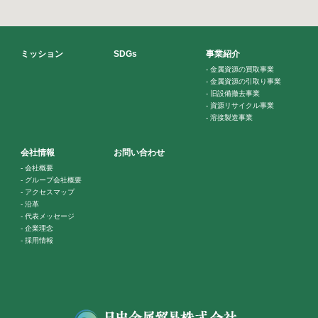
ミッション
SDGs
事業紹介
-
金属資源の買取事業
-
金属資源の引取り事業
-
旧設備撤去事業
-
資源リサイクル事業
-
溶接製造事業
会社情報
お問い合わせ
-
会社概要
-
グループ会社概要
-
アクセスマップ
-
沿革
-
代表メッセージ
-
企業理念
-
採用情報