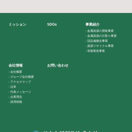
ミッション
SDGs
事業紹介
-
金属資源の買取事業
-
金属資源の引取り事業
-
旧設備撤去事業
-
資源リサイクル事業
-
溶接製造事業
会社情報
お問い合わせ
-
会社概要
-
グループ会社概要
-
アクセスマップ
-
沿革
-
代表メッセージ
-
企業理念
-
採用情報