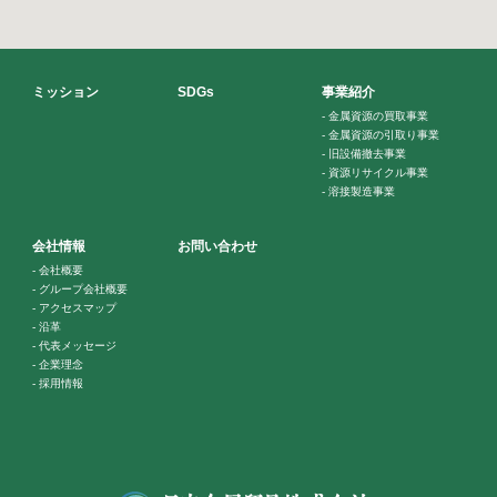
ミッション
SDGs
事業紹介
-
金属資源の買取事業
-
金属資源の引取り事業
-
旧設備撤去事業
-
資源リサイクル事業
-
溶接製造事業
会社情報
お問い合わせ
-
会社概要
-
グループ会社概要
-
アクセスマップ
-
沿革
-
代表メッセージ
-
企業理念
-
採用情報